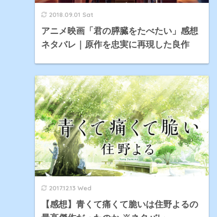
2018.09.01 Sat
アニメ映画「君の膵臓をたべたい」感想
ネタバレ｜原作を忠実に再現した良作
2017.12.13 Wed
【感想】青くて痛くて脆いは住野よるの