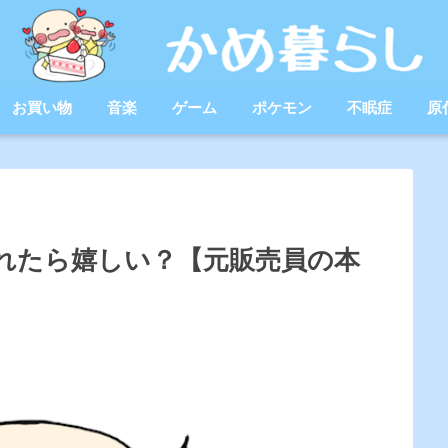
お買い物
音楽
ゲーム
ポケモン
不眠症
原
れたら嬉しい？【元販売員の本