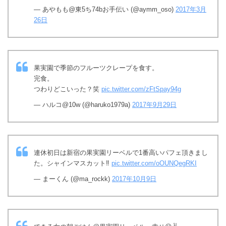
— あやもも@東5ち74bお手伝い (@aymm_oso)
2017年3月
26日
果実園で季節のフルーツクレープを食す。
完食。
つわりどこいった？笑
pic.twitter.com/zFtSpay94g
— ハルコ@10w (@haruko1979a)
2017年9月29日
連休初日は新宿の果実園リーベルで1番高いパフェ頂きまし
た。シャインマスカット‼︎
pic.twitter.com/oOUNQegRKI
— まーくん (@ma_rockk)
2017年10月9日