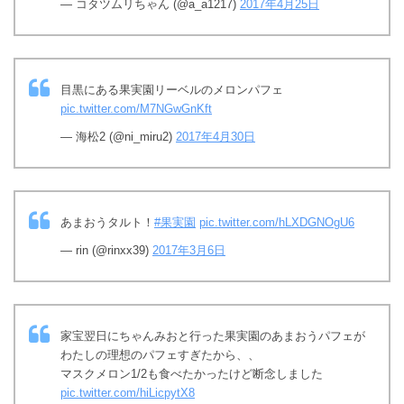
— コタツムリちゃん (@a_a1217)
2017年4月25日
目黒にある果実園リーベルのメロンパフェ
pic.twitter.com/M7NGwGnKft
— 海松2 (@ni_miru2)
2017年4月30日
あまおうタルト！
#果実園
pic.twitter.com/hLXDGNOgU6
— rin (@rinxx39)
2017年3月6日
家宝翌日にちゃんみおと行った果実園のあまおうパフェが
わたしの理想のパフェすぎたから、、
マスクメロン1/2も食べたかったけど断念しました
pic.twitter.com/hiLicpytX8