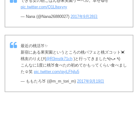
できる女の朝ごはん@果実園リーベル。幸せ😃✌
pic.twitter.com/O1Lltexyry
— Nana (@Nana26880027)
2017年9月28日
最近の桃活🍑✨
新宿にある果実園というところの桃パフェと桃ズコット💓
桃友のりえぴ(
@R3mstk71ch
)と行ってきました٩(•ᴗ• ٩)
こんなに1度に桃🍑食べたの初めてかもってくらい食べまし
た☺笑
pic.twitter.com/qyjLFhjlu5
— ももたろ🍑 (@m_m_tori_m)
2017年9月19日