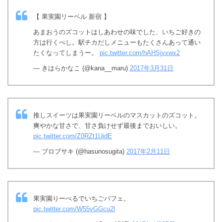
【 果実園リーベル 新宿 】
あまおうのズコットはしあわせの味でした、いちご好きの
方は行くべし。駅チカだしメニューもたくさんあって通い
たくなってしまうー。
pic.twitter.com/hAHSjvxwx2
— きはらかなこ (@kana__maru)
2017年3月31日
推しスイーツは果実園リーベルのマスカットのズコット。
爽やかな甘さで、甘さ負けせず最後までおいしい。
pic.twitter.com/Z0RZt1UidE
— ブロブサキ (@hasunosugita)
2017年2月11日
果実園りーべるでいちごパフェ。
pic.twitter.com/W55vGGcu2l