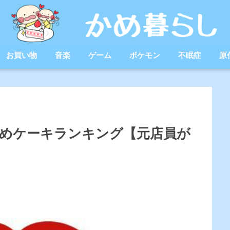
お買い物
音楽
ゲーム
ポケモン
不眠症
原
めケーキランキング【元店員が