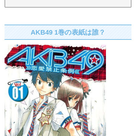
AKB49 1巻の表紙は誰？