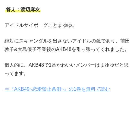
答え：渡辺麻友
アイドルサイボーグことまゆゆ。
絶対にスキャンダルを出さないアイドルの鏡であり、前田
敦子&大島優子卒業後のAKB48を引っ張ってくれました。
個人的に、AKB48で1番かわいいメンバーはまゆゆだと思
ってます。
⇒『AKB49~恋愛禁止条例~』の1巻を無料で読む