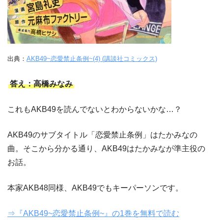
出典：
AKB49~恋愛禁止条例~(4) (講談社コミックス)
答え：高橋みなみ
これもAKB49を読んでないとわからないかな…？
AKB49のサブタイトル「恋愛禁止条例」はたかみなの
曲。そこから分かる通り、AKB49はたかみなが準主役の
お話。
本家AKB48同様、AKB49でもキーパーソンです。
⇒『AKB49~恋愛禁止条例~』の1巻を無料で読む