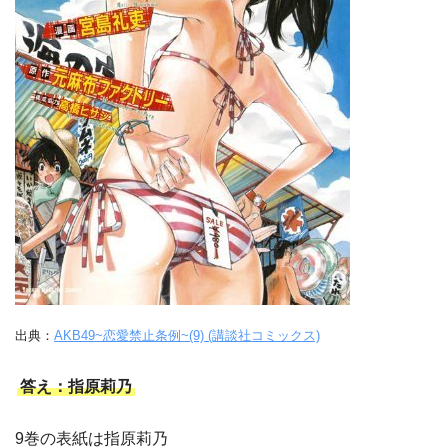
出典：
AKB49~恋愛禁止条例~(9) (講談社コミックス)
答え：指原莉乃
9巻の表紙は指原莉乃