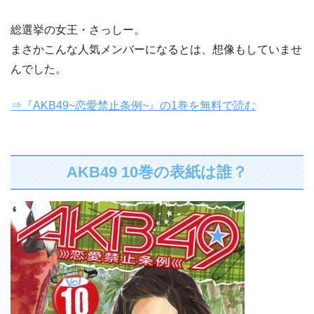
総選挙の女王・さっしー。
まさかこんな人気メンバーになるとは、想像もしていませ
んでした。
⇒『AKB49~恋愛禁止条例~』の1巻を無料で読む
AKB49 10巻の表紙は誰？