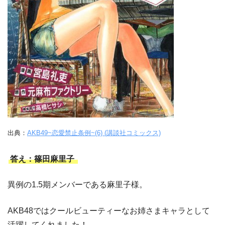
出典：
AKB49~恋愛禁止条例~(6) (講談社コミックス)
答え：篠田麻里子
異例の1.5期メンバーである麻里子様。
AKB48ではクールビューティーなお姉さまキャラとして
活躍してくれました！