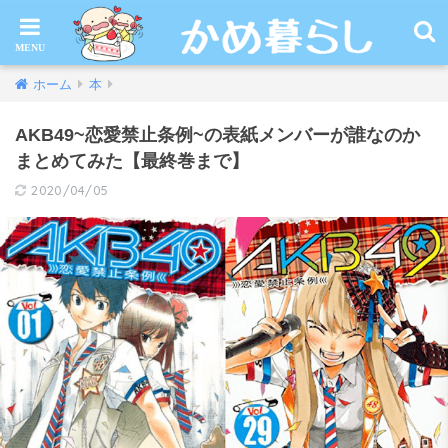
ホーム
本
AKB49~恋愛禁止条例~の表紙メンバーが誰なのか
まとめてみた【最終巻まで】
2020/04/05