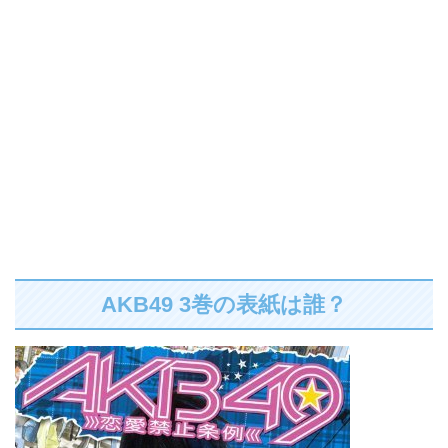
AKB49 3巻の表紙は誰？