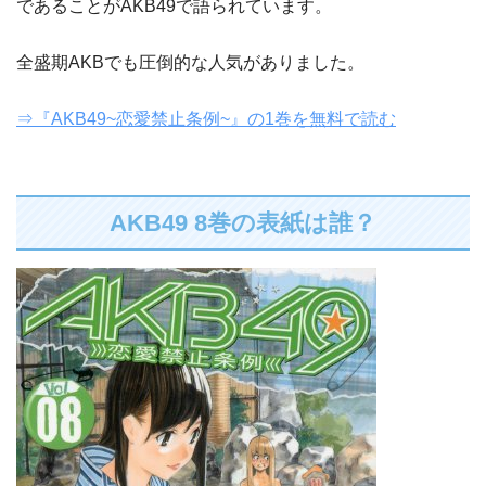
であることがAKB49で語られています。
全盛期AKBでも圧倒的な人気がありました。
⇒『AKB49~恋愛禁止条例~』の1巻を無料で読む
AKB49 8巻の表紙は誰？