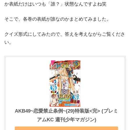
か表紙だけはいつも「誰？」状態なんですよね笑
そこで、各巻の表紙が誰なのかまとめてみました。
クイズ形式にしてみたので、答えを考えながらご覧くださ
い。
AKB49~恋愛禁止条例~(29)特装版<完> (プレミ
アムKC 週刊少年マガジン)