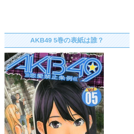
AKB49 5巻の表紙は誰？