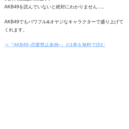
AKB49を読んでいないと絶対にわかりません…。
AKB49でもパワフル&オヤジなキャラクターで盛り上げて
くれます。
⇒『AKB49~恋愛禁止条例~』の1巻を無料で読む