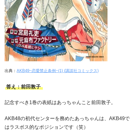
出典：
AKB49~恋愛禁止条例~(1) (講談社コミックス)
答え：前田敦子
記念すべき1巻の表紙はあっちゃんこと前田敦子。
AKB48の初代センターを務めたあっちゃんは、AKB49で
はラスボス的なポジションです（笑）