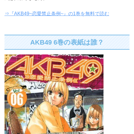
⇒『AKB49~恋愛禁止条例~』の1巻を無料で読む
AKB49 6巻の表紙は誰？