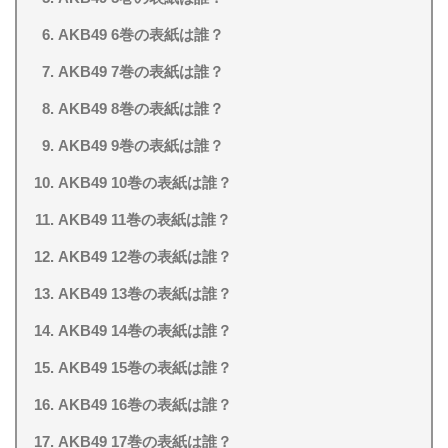
AKB49 6巻の表紙は誰？
AKB49 7巻の表紙は誰？
AKB49 8巻の表紙は誰？
AKB49 9巻の表紙は誰？
AKB49 10巻の表紙は誰？
AKB49 11巻の表紙は誰？
AKB49 12巻の表紙は誰？
AKB49 13巻の表紙は誰？
AKB49 14巻の表紙は誰？
AKB49 15巻の表紙は誰？
AKB49 16巻の表紙は誰？
AKB49 17巻の表紙は誰？