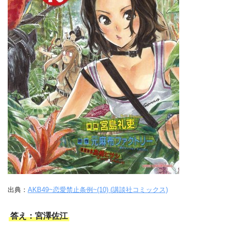
出典：
AKB49~恋愛禁止条例~(10) (講談社コミックス)
答え：宮澤佐江