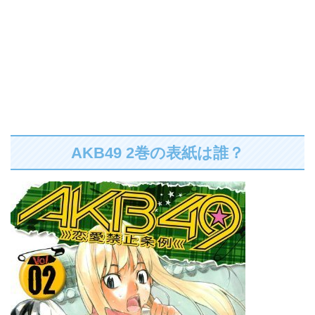
AKB49 2巻の表紙は誰？